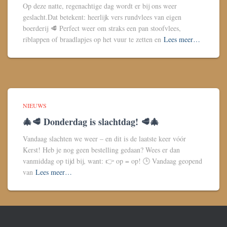
Op deze natte, regenachtige dag wordt er bij ons weer
geslacht.Dat betekent: heerlijk vers rundvlees van eigen
boerderij 🥩 Perfect weer om straks een pan stoofvlees,
riblappen of braadlapjes op het vuur te zetten en
Lees meer…
NIEUWS
🎄🥩 Donderdag is slachtdag! 🥩🎄
Vandaag slachten we weer – en dit is de laatste keer vóór
Kerst! Heb je nog geen bestelling gedaan? Wees er dan
vanmiddag op tijd bij, want: 👉 op = op! 🕒 Vandaag geopend
van
Lees meer…