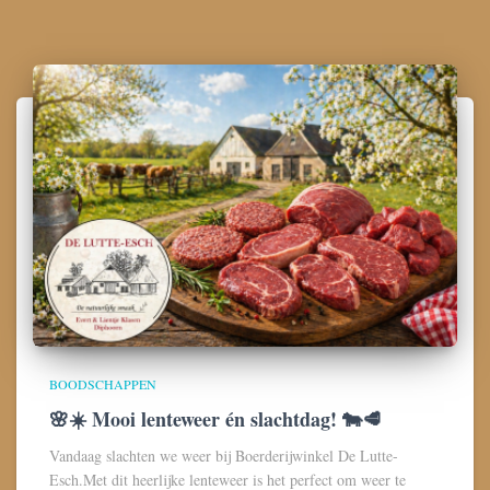
BOODSCHAPPEN
🌸☀️ Mooi lenteweer én slachtdag! 🐄🥩
Vandaag slachten we weer bij Boerderijwinkel De Lutte-
Esch.Met dit heerlijke lenteweer is het perfect om weer te