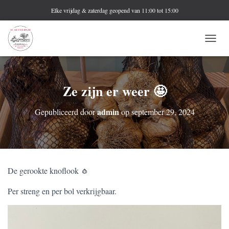
Elke vrijdag & zaterdag geopend van 11:00 tot 15:00
N
A
V
I
G
Ze zijn er weer 🤩
A
T
admin
Gepubliceerd door
op
september 29, 2024
I
E
W
I
S
S
De gerookte knoflook 🧄
E
L
Per streng en per bol verkrijgbaar.
E
N